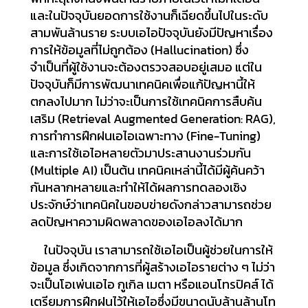
และในปัจจุบันยอดการใช้งานก็เฉียดขึ้นไปในระดับ
สามพันล้านราย ระบบเอไอปัจจุบันยังมีปัญหาเรื่อง
การให้ข้อมูลที่ไม่ถูกต้อง (Hallucination) ซึ่ง
จำเป็นที่ผู้ใช้งานจะต้องตรวจสอบอยู่เสมอ แต่ใน
ปัจจุบันก็มีการพัฒนาเทคนิคเพื่อแก้ปัญหานี้ให้
ตกลงไปมาก ไม่ว่าจะเป็นการใช้เทคนิคการสืบค้น
เสริม (Retrieval Augmented Generation: RAG),
การทำการฝึกฝนเอไอเฉพาะทาง (Fine-Tuning)
และการใช้เอไอหลายตัวมาประสานงานร่วมกัน
(Multiple AI) เป็นต้น เทคนิคเหล่านี้ได้มีผู้ค้นคว้า
กันหลากหลายและทำให้ได้ผลการทดลองเชิง
ประจักษ์ว่าเทคนิคในขอบข่ายดังกล่าวสามารถช่วย
ลดปัญหาความผิดพลาดของเอไอลงได้มาก
ในปัจจุบัน เราสามารถใช้เอไอเป็นผู้ช่วยในการให้
ข้อมูล ซึ่งเกิดจากการที่ผู้สร้างเอไอรายต่าง ๆ ไม่ว่า
จะเป็นโอเพ่นเอไอ กูเกิล เมตา หรือแอนโทรปิคส์ ได้
เตรียมการฝึกฝนไว้ให้เอไอซึ่งมีขนาดนับล้านล้านโท