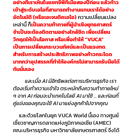
อย่างที่เราเห็นในแชทจีพีทีเมื่อสองปีก่อน แล้วก้าว
เข้าสู่ระดับเอไอที่สามารถทำงานแทนเราได้อย่าง
อัตโนมัติ
(
หรือเอเจนติคเอไอ
)
ความเปลี่ยนแปลง
เหล่านี้ ก็
เป็นความท้าทายที่ผู้นำเชิงยุทธศาสตร์
จำเป็นจะต้องติดตามอย่างใกล้ชิด เพื่อเปลี่ยน
วิกฤตให้เป็นโอกาส หรือเพื่อทำให้
“VUCA”
เป็นการเปลี่ยนกระบวนทัศน์และเป็นแรงทด
สำหรับการสร้างประสิทธิภาพอย่างก้าวกระโดด
มากกว่าอุปสรรคที่ทำให้องค์กรไม่สามารถรับมือได้
ทันนั่นเอง
และ
เมื่อ
AI
มีอิทธิพลต่อการบริหารธุรกิจ เรา
ต้องเริ่มทำความเข้าใจ ตระหนักถึงความท้าทายใหม่
ๆ จาก
AI
ก่อนจะนำเทคโนโลยี
AI
มาใช้
…
และก่อนที่
คู่แข่งของคุณจะใช้
AI
มาแย่งลูกค้าไปจากคุณ
และด้วยโลกในยุค VUCA World นี้เอง ทางศูนย์
เชี่ยวชาญการตลาดแห่งภูมิภาคเอเชีย (AMEC)
คณะบริหารธุรกิจ มหาวิทยาลัยเกษตรศาสตร์ จึงได้