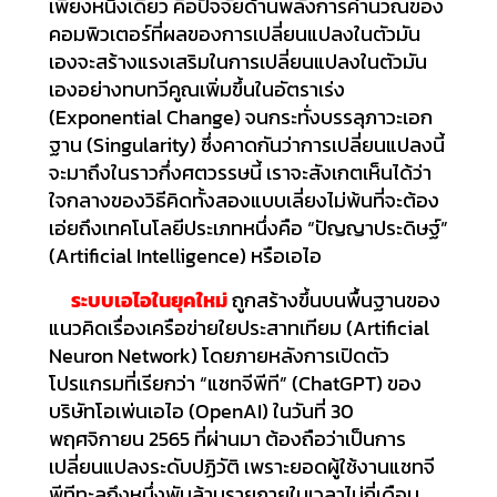
เพียงหนึ่งเดียว คือปัจจัยด้านพลังการคำนวณของ
คอมพิวเตอร์ที่ผลของการเปลี่ยนแปลงในตัวมัน
เองจะสร้างแรงเสริมในการเปลี่ยนแปลงในตัวมัน
เองอย่างทบทวีคูณเพิ่มขึ้นในอัตราเร่ง
(Exponential Change) จนกระทั่งบรรลุภาวะเอก
ฐาน (Singularity) ซึ่งคาดกันว่าการเปลี่ยนแปลงนี้
จะมาถึงในราวกึ่งศตวรรษนี้ เราจะสังเกตเห็นได้ว่า
ใจกลางของวิธีคิดทั้งสองแบบเลี่ยงไม่พ้นที่จะต้อง
เอ่ยถึงเทคโนโลยีประเภทหนึ่งคือ “ปัญญาประดิษฐ์”
(Artificial Intelligence) หรือเอไอ
ระบบเอไอในยุคใหม่
ถูกสร้างขึ้นบนพื้นฐานของ
แนวคิดเรื่องเครือข่ายใยประสาทเทียม (Artificial
Neuron Network) โดยภายหลังการเปิดตัว
โปรแกรมที่เรียกว่า “แชทจีพีที” (ChatGPT) ของ
บริษัทโอเพ่นเอไอ (OpenAI) ในวันที่ 30
พฤศจิกายน 2565 ที่ผ่านมา ต้องถือว่าเป็นการ
เปลี่ยนแปลงระดับปฏิวัติ เพราะยอดผู้ใช้งานแชทจี
พีทีทะลุถึงหนึ่งพันล้านรายภายในเวลาไม่กี่เดือน