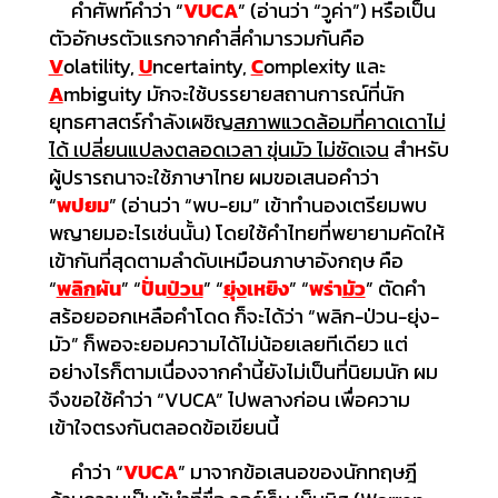
คำศัพท์คำว่า “
VUCA
” (อ่านว่า “วูค่า”) หรือเป็น
ตัวอักษรตัวแรกจากคำสี่คำมารวมกันคือ
V
olatility,
U
ncertainty,
C
omplexity และ
A
mbiguity มักจะใช้บรรยายสถานการณ์ที่นัก
ยุทธศาสตร์กำลังเผชิญ
สภาพแวดล้อมที่คาดเดาไม่
ได้ เปลี่ยนแปลงตลอดเวลา ขุ่นมัว ไม่ชัดเจน
สำหรับ
ผู้ปรารถนาจะใช้ภาษาไทย ผมขอเสนอคำว่า
“
พปยม
” (อ่านว่า “พบ-ยม” เข้าทำนองเตรียมพบ
พญายมอะไรเช่นนั้น) โดยใช้คำไทยที่พยายามคัดให้
เข้ากันที่สุดตามลำดับเหมือนภาษาอังกฤษ คือ
“
พลิก
ผัน
” “
ปั่น
ป่วน
” “
ยุ่ง
เหยิง
” “
พร่า
มัว
” ตัดคำ
สร้อยออกเหลือคำโดด ก็จะได้ว่า “พลิก-ป่วน-ยุ่ง-
มัว” ก็พอจะยอมความได้ไม่น้อยเลยทีเดียว แต่
อย่างไรก็ตามเนื่องจากคำนี้ยังไม่เป็นที่นิยมนัก ผม
จึงขอใช้คำว่า “VUCA” ไปพลางก่อน เพื่อความ
เข้าใจตรงกันตลอดข้อเขียนนี้
คำว่า “
VUCA
” มาจากข้อเสนอของนักทฤษฎี