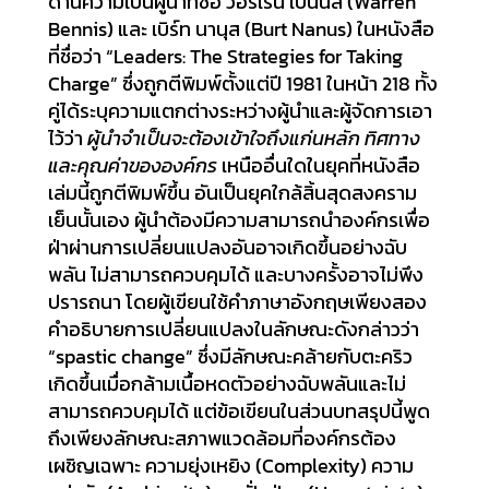
ด้านความเป็นผู้นำที่ชื่อ วอร์เร็น เบ็นนิส (Warren
Bennis) และ เบิร์ท นานุส (Burt Nanus) ในหนังสือ
ที่ชื่อว่า “Leaders: The Strategies for Taking
Charge” ซึ่งถูกตีพิมพ์ตั้งแต่ปี 1981 ในหน้า 218 ทั้ง
คู่ได้ระบุความแตกต่างระหว่างผู้นำและผู้จัดการเอา
ไว้ว่า
ผู้นำจำเป็นจะต้องเข้าใจถึงแก่นหลัก ทิศทาง
และคุณค่าขององค์กร
เหนืออื่นใดในยุคที่หนังสือ
เล่มนี้ถูกตีพิมพ์ขึ้น อันเป็นยุคใกล้สิ้นสุดสงคราม
เย็นนั้นเอง ผู้นำต้องมีความสามารถนำองค์กรเพื่อ
ฝ่าผ่านการเปลี่ยนแปลงอันอาจเกิดขึ้นอย่างฉับ
พลัน ไม่สามารถควบคุมได้ และบางครั้งอาจไม่พึง
ปรารถนา โดยผู้เขียนใช้คำภาษาอังกฤษเพียงสอง
คำอธิบายการเปลี่ยนแปลงในลักษณะดังกล่าวว่า
“spastic change” ซึ่งมีลักษณะคล้ายกับตะคริว
เกิดขึ้นเมื่อกล้ามเนื้อหดตัวอย่างฉับพลันและไม่
สามารถควบคุมได้ แต่ข้อเขียนในส่วนบทสรุปนี้พูด
ถึงเพียงลักษณะสภาพแวดล้อมที่องค์กรต้อง
เผชิญเฉพาะ ความยุ่งเหยิง (Complexity) ความ