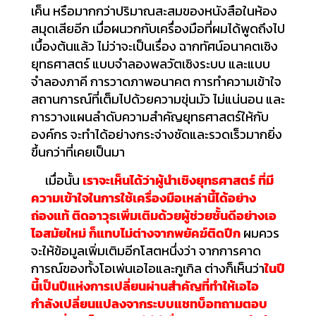
เค็น หรือมากกว่าปริมาณสะสมของหนังสือในห้อง
สมุดเสียอีก เมื่อผนวกกับเครื่องมือที่ผมได้พูดถึงไป
เบื้องต้นแล้ว ไม่ว่าจะเป็นเรื่อง ฉากทัศน์อนาคตเชิง
ยุทธศาสตร์ แบบจำลองพลวัตเชิงระบบ และแบบ
จำลองภาคี การวาดภาพอนาคต การทำความเข้าใจ
สถานการณ์ที่เต็มไปด้วยความขุ่นมัว ไม่แน่นอน และ
การวางแผนลำดับความสำคัญยุทธศาสตร์ให้กับ
องค์กร จะทำได้อย่างกระจ่างชัดและรวดเร็วมากยิ่ง
ขึ้นกว่าที่เคยเป็นมา
เมื่อนั้น
เราจะเห็นได้ว่าผู้นำเชิงยุทธศาสตร์ ที่มี
ความเข้าใจในการใช้เครื่องมือเหล่านี้ได้อย่าง
ถ่องแท้ ติดอาวุธเพิ่มเติมด้วยผู้ช่วยชั้นดีอย่างเอ
ไอสมัยใหม่ ก็แทบไม่ต่างจากพยัคฆ์ติดปีก
ผมควร
จะให้ข้อมูลเพิ่มเติมอีกโสตหนึ่งว่า จากการคาด
การณ์ของทั้งโอเพ่นเอไอและกูเกิล ต่างก็เห็นว่า
ในปี
นี้เป็นปีแห่งการเปลี่ยนผ่านสำคัญที่ทำให้เอไอ
กำลังเปลี่ยนแปลงจากระบบแชทบ็อทถามตอบ