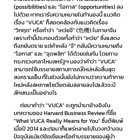
(possibilities) และ “โอกาส” (opportunities) ลง
ไปด้วย หากเรารับความหมายในทำนองนี้ แนวคิด
เรื่อง “VUCA” ก็สอดคล้องกับแนวคิดเรื่อง
“วิกฤต” หรือคำว่า “เหว่ยจี” (危機) ในภาษาจีน
เพราะคำนี้ประกอบด้วยทั้งคำว่า “เหว่ย” ซึ่งแสดง
ถึงภยันตราย แต่คำหลัง “จี” กลับมีความหมายถึง
“โอกาส” และ “จุดพลิก” ได้ด้วยเช่นกัน โดยทาง
กระทรวงกลาโหมสหรัฐฯ มองว่าคำว่า “VUCA”
สามารถใช้บรรยายสถานการณ์ใหม่หลังสิ้นสุด
สงครามเย็น ที่ในช่วงนั้นยังไม่ทราบว่าความท้าทาย
ใหม่หลังสหภาพโซเวียตล่มสลายลงไปแล้วจะมี
ลักษณะเป็นอย่างไร
ต่อมาคำว่า “VUCA” จะถูกนำมาอ้างอิงใน
บทความของ Harvard Business Review ที่ชื่อ
“What VUCA Really Means for You” ซึ่งตีพิมพ์
เมื่อปี 2014 และต่อมาก็แพร่หลายไปในวงกว้างจน
ปัจจุบันแม้แต่ข้อเขียนหรือคำบรรยายของผู้นำ