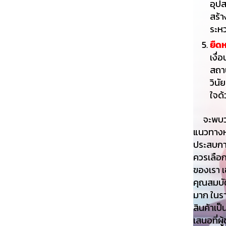
อุป
สร้า
ระหว
ยืดห
เงื่
สถา
วินั
ใจด
จะพบว่าใ
แนวทางหร
ประสบการ
ควรเลือก
ของเรา เช
คุณสมบัต
มาก ในรา
สินค้าเป
เสนอที่ผู