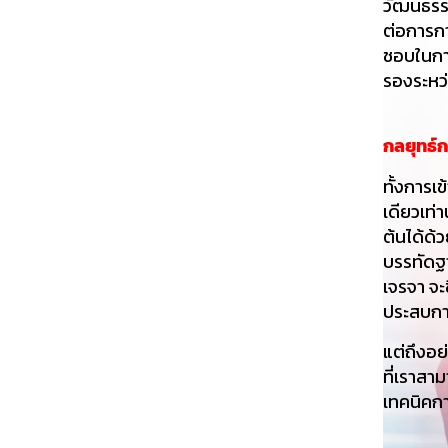
วัฒนธรร
ต่อการก
ชอบในการ
รองระหว่
กลยุทธ์
ทั้งการเ
เดียวเท่
ต้นได้ด้
บรรทัดฐ
เจรจา จะ
ประสบกา
แต่ถึงอย
ที่เราสา
เทคนิคกา