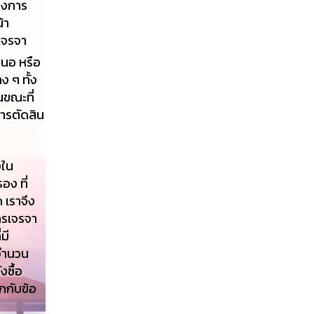
องการ
้า
่เจรจา
สนอ หรือ
 ๆ ทั้ง
ขณะที่
การตัดสิน
งใน
อง ที่
 เราจึง
ารเจรจา
มี
าจำนวน
งซื้อ
กกับข้อ