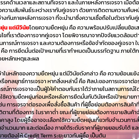
สรรคด้านเวลาและสถานที่เจรจา และในภายหลังการเจรจา เมื่อต้
งความสัมพันธ์ระหว่างเรากับคู่เจรจา ด้วยการติดตามความคืบหน
่างกันภายหลังการเจรจา ที่จะนำมาซึ่งความเชื่อถือในตัวเรากับคู
ยุ่น แต่มีวินัย
โดยความยืดหยุ่น คือ ความพร้อมปรับเปลี่ยนข้อเ
อนไขที่เราต้องการจากคู่เจรจา โดยพิจารณาจากปัจจัยแวดล้อมต่าง
นการณ์การเจรจา และความต้องการหรือข้อจำกัดของคู่เจรจา ใน
ย คือ การยึดมั่นต่อเป้าหมายที่เรากำหนดเป็นบรรทัดฐาน ภายใต้
้วยหลักเหตุและผล
นหลักของความยืดหยุ่น แต่มีวินัยดังกล่าว คือ ความย้อนแย้
ือกลยุทธ์การเจรจา หากสิ่งเหล่านี้ คือ ศิลปะของการเจรจาต่อร
ณ์การเจรจาจะเป็นผู้ให้คำตอบกับเราได้ว่าภายในสถานการณ์ใด
ใช้ความยืดหยุ่นก่อนหรือหลังการยึดมั่นกับวินัยหรือเป้าหมายก
่น การเจรจาต่อรองเพื่อสั่งซื้อสินค้า ที่ผู้ซื้อย่อมต้องการสินค้าที่
ิตามที่ต้องการ ในราคาต่ำ ขณะที่ผู้ขายย่อมต้องการขายสินค้
คาสูง โดยผู้ซื้ออาจจะเลือกใช้ความยืดหยุ่นเกี่ยวกับจำนวนการสั่
็นจำนวนมาก และต่อเนื่อง ภายใต้ระดับราคาที่ผู้ขายยอมรับได้ แล
้ขายต้องให้ Credit Term ระยะยาวกับผู้ซื้อ เป็นต้น