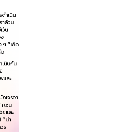
รดำเนิน
เราล้วน
เว้น
อง
ๆ ที่เกิด
ล้ว
เนินกัน
ยี
ภาพและ
นักเจรจา
า เช่น
bs และ
ที่น่า
ควร