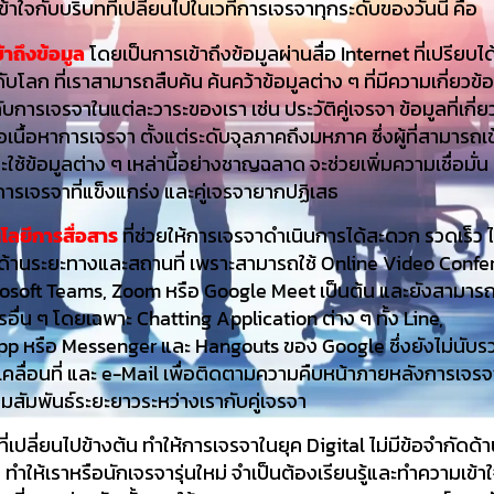
้าใจกับบริบทที่เปลี่ยนไปในเวทีการเจรจาทุกระดับของวันนี้ คือ
ถึงข้อมูล
โดยเป็นการเข้าถึงข้อมูลผ่านสื่อ Internet ที่เปรียบได
ดับโลก ที่เราสามารถสืบค้น ค้นคว้าข้อมูลต่าง ๆ ที่มีความเกี่ยวข
ับการเจรจาในแต่ละวาระของเรา เช่น ประวัติคู่เจรจา ข้อมูลที่เกี่ย
ือเนื้อหาการเจรจา ตั้งแต่ระดับจุลภาคถึงมหภาค ซึ่งผู้ที่สามารถเ
ี่จะใช้ข้อมูลต่าง ๆ เหล่านี้อย่างชาญฉลาด จะช่วยเพิ่มความเชื่อมั่
ารเจรจาที่แข็งแกร่ง และคู่เจรจายากปฏิเสธ
ยีการสื่อสาร
ที่ช่วยให้การเจรจาดำเนินการได้สะดวก รวดเร็ว ไม
ด้านระยะทางและสถานที่ เพราะสามารถใช้ Online Video Confe
rosoft Teams, Zoom หรือ Google Meet เป็นต้น และยังสามารถใ
ารอื่น ๆ โดยเฉพาะ Chatting Application ต่าง ๆ ทั้ง Line,
p หรือ Messenger และ Hangouts ของ Google ซึ่งยังไม่นับร
เคลื่อนที่ และ e-Mail เพื่อติดตามความคืบหน้าภายหลังการเจรจ
มสัมพันธ์ระยะยาวระหว่างเรากับคู่เจรจา
เปลี่ยนไปข้างต้น ทำให้การเจรจาในยุค Digital ไม่มีข้อจำกัดด้
ำให้เราหรือนักเจรจารุ่นใหม่ จำเป็นต้องเรียนรู้และทำความเข้า