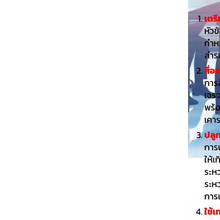
เตรี
หัวข
กำห
สำรอ
สื่อ
การ
เจรจ
พร้อ
เคา
ปลู
การเ
ให้เ
ระหว
ระห
การ
ใช้เ