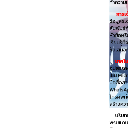
ทำความเข
การเข้า
ข้อมูลระ
สัมพันธ์ก
หัวข้อหร
เรียนรู้ท
ข้อเสนอก
เทคโนโล
อุปสรรค
เช่น Mic
มือสื่อส
WhatsAp
โทรศัพท์
สร้างควา
บริบทที่
พรมแดน ท