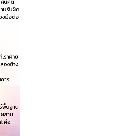
ัศนคติ
ามรับผิด
่องมือต่อ
ก่เราฝ่าย
้งสองข้าง
นการ
์พื้นฐาน
สมผสาน
l คือ