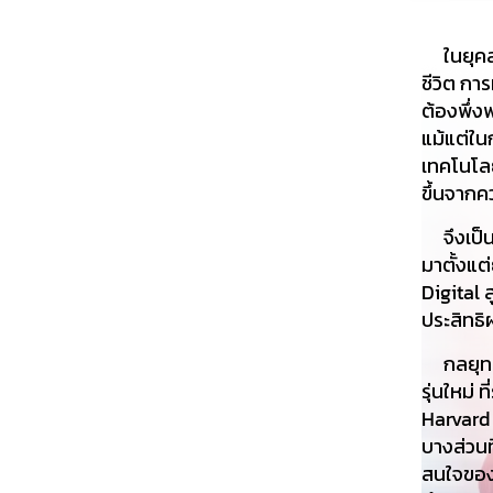
ในยุคสมั
ชีวิต กา
ต้องพึ่ง
แม้แต่ใน
เทคโนโลยี
ขึ้นจากค
จึงเป็น
มาตั้งแ
Digital 
ประสิทธ
กลยุทธ์ส
รุ่นใหม่
Harvard
บางส่วนที
สนใจของ 