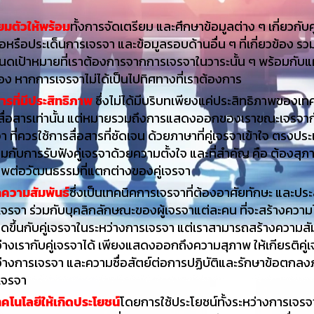
ยมตัวให้พร้อม
ทั้งการจัดเตรียม และศึกษาข้อมูลต่าง ๆ เกี่ยวกับค
้อหรือประเด็นการเจรจา และข้อมูลรอบด้านอื่น ๆ ที่เกี่ยวข้อง รว
นดเป้าหมายที่เราต้องการจากการเจรจาในวาระนั้น ๆ พร้อมกับ
ง หากการเจรจาไม่ได้เป็นไปทิศทางที่เราต้องการ
สารที่มีประสิทธิภาพ
ซึ่งไม่ได้มีบริบทเพียงแค่ประสิทธิภาพของเท
สื่อสารเท่านั้น แต่หมายรวมถึงการแสดงออกของเราขณะเจรจากั
า ที่ควรใช้การสื่อสารที่ชัดเจน ด้วยภาษาที่คู่เจรจาเข้าใจ ตรงประ
มกับการรับฟังคู่เจรจาด้วยความตั้งใจ และที่สำคัญ คือ ต้องสุภ
รพต่อวัฒนธรรมที่แตกต่างของคู่เจรจา
กความสัมพันธ์
ซึ่งเป็นเทคนิคการเจรจาที่ต้องอาศัยทักษะ และป
จรจา ร่วมกับบุคลิกลักษณะของผู้เจรจาแต่ละคน ที่จะสร้างความ
กิดขึ้นกับคู่เจรจาในระหว่างการเจรจา แต่เราสามารถสร้างความสั
่างเรากับคู่เจรจาได้ เพียงแสดงออกถึงความสุภาพ ให้เกียรติคู่
ว่างการเจรจา และความซื่อสัตย์ต่อการปฏิบัติและรักษาข้อตกล
เจรจา
ทคโนโลยีให้เกิดประโยชน์
โดยการใช้ประโยชน์ทั้งระหว่างการเจรจ