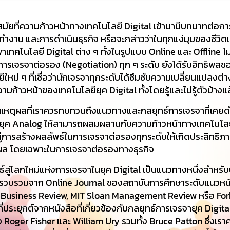
ยที่ความก้าวหน้าทางเทคโนโลยี Digital เข้ามามีบทบาทต่อกา
รทำงาน และการดำเนินธุรกิจ หรือจะกล่าวว่าในทุกแง่มุมของชีวิต
พาเทคโนโลยี Digital ต่าง ๆ ทั้งในรูปแบบ Online และ Offline ไม่
การเจรจาต่อรอง (Negotiation) ทุก ๆ ระดับ ยังได้รับอิทธิพลข
ใหม่ ๆ ที่เชื่อว่านักเจรจาทุกระดับได้ซึมซับความเปลี่ยนแปลงต่าง 
วามก้าวหน้าของเทคโนโลยียุค Digital ทั้งโดยรู้และไม่รู้ตัวบ้างแ
เหตุผลที่เราควรทบทวนถึงแนวทางและกลยุทธ์การเจรจาที่เคยดำ
ต่ยุค Analog ให้สามารถผสมผสานกับความก้าวหน้าทางเทคโนโล
สู่การสร้างผลลัพธ์ในการเจรจาต่อรองทุกระดับให้เกิดประสิทธิ
ิผล โดยเฉพาะในการเจรจาต่อรองทางธุรกิจ
ู่โลกใหม่แห่งการเจรจาในยุค Digital เป็นแนวทางหนึ่งสำหรับ
 ที่รวบรวมจาก Online Journal ของสถาบันการศึกษาระดับแนวหน้
 Business Review, MIT Sloan Management Review หรือ For
่ประยุกต์จากหนังสือที่เกี่ยวข้องกับกลยุทธ์การเจรจายุค Digital 
Roger Fisher และ William Ury รวมทั้ง Bruce Patton ซึ่งเรา