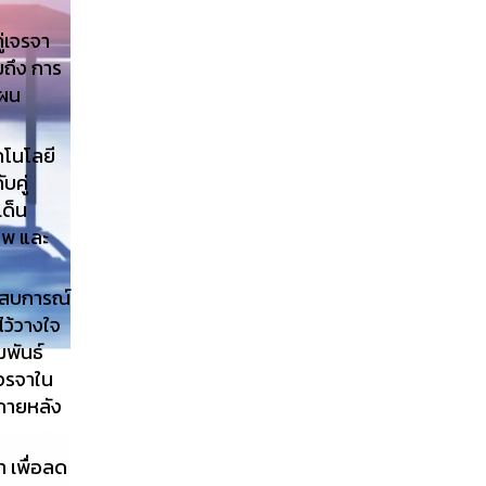
ู่เจรจา
มถึง การ
แผน
คโนโลยี
บคู่
เด็น
าพ และ
ระสบการณ์
ไว้วางใจ
มพันธ์
เจรจาใน
งภายหลัง
า เพื่อลด