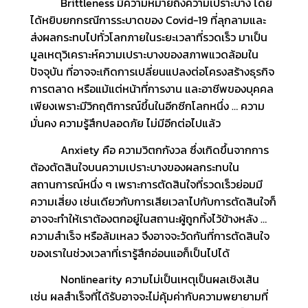
Brittleness มีความหมายถึงความเปราะบาง โดย
ได้หยิบยกกรณีการระบาดของ Covid-19 ที่ลุกลามและ
ส่งผลกระทบไปทั่วโลกภายในระยะเวลาที่รวดเร็ว มาเป็น
มูลเหตุวิเคราะห์ความเปราะบางของสภาพแวดล้อมใน
ปัจจุบัน ที่อาจจะเกิดการเปลี่ยนแปลงต่อโครงสร้างธุรกิจ
การตลาด หรือแม้แต่หน้าที่การงาน และอาชีพของบุคคล
เพียงเพราะมีวิกฤติการณ์ขึ้นในอีกซีกโลกหนึ่ง … ความ
มั่นคง ความรู้สึกปลอดภัย ไม่มีอีกต่อไปแล้ว
Anxiety คือ ความวิตกกังวล ซึ่งเกิดขึ้นจากการ
ต้องตัดสินใจบนความเปราะบางของผลกระทบใน
สถานการณ์หนึ่ง ๆ เพราะการตัดสินใจที่รวดเร็วย่อมมี
ความเสี่ยง เช่นเดียวกับการเสียเวลาไปกับการตัดสินใจก็
อาจจะทำให้เราต้องตกอยู่ในสถานะผู้ถูกทิ้งไว้ข้างหลัง …
ความสำเร็จ หรือล้มเหลว จึงอาจจะวัดกันที่การตัดสินใจ
ของเราในช่วงเวลาที่เรารู้สึกอ่อนแอก็เป็นไปได้
Nonlinearity ความไม่เป็นเหตุเป็นผลเชิงเส้น
เช่น ผลสำเร็จที่ได้รับอาจจะไม่คุ้มค่ากับความพยายามที่