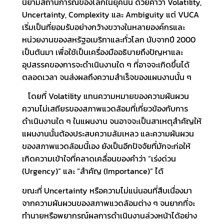
นิยามสถานการณ์ของโลกในยุคนั้น ด้วยคำว่า Volatility,
Uncertainty, Complexity และ Ambiguity แต่ VUCA
เริ่มเป็นที่ยอมรับอย่างกว้างขวางในหลายองค์กรและ
หน่วยงานของสหรัฐอเมริกาและทั่วโลก นับจากปี 2000
เป็นต้นมา เพื่อใช้เป็นเครื่องมืออธิบายถึงปัญหาและ
อุปสรรคของการจะดำเนินงานใด ๆ ที่อาจจะเกิดขึ้นได้
ตลอดเวลา จนส่งผลถึงความสำเร็จของแผนงานนั้น ๆ
โดยที่ Volatility แทนความหมายของความผันผวน
ความไม่เสถียรของสภาพแวดล้อมที่เกี่ยวข้องกับการ
ดำเนินงานใด ๆ ในแผนงาน จนอาจจะเป็นสาเหตุสำคัญให้
แผนงานนั้นต้องประสบความล้มเหลว และความผันผวน
ของสภาพแวดล้อมนี้เอง ยังเป็นอีกปัจจัยที่มักจะก่อให้
เกิดความเข้าใจที่คลาดเคลื่อนของคำว่า “เร่งด่วน
(Urgency)” และ “สำคัญ (Importance)” ได้
ขณะที่ Uncertainty หรือความไม่แน่นอนที่สืบเนื่องมา
จากความผันผวนของสภาพแวดล้อมต่าง ๆ จนยากที่จะ
ทำนายหรือพยากรณ์ผลการดำเนินงานล่วงหน้าได้อย่าง